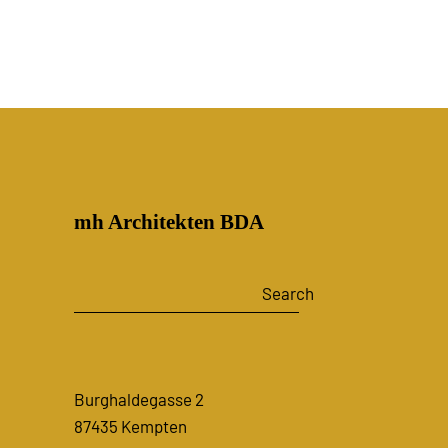
mh Architekten BDA
Search
Search
Burghaldegasse 2
87435 Kempten