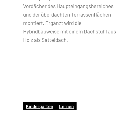
Vordächer des Haupteingangsbereiches
und der überdachten Terrassenflächen
montiert. Ergänzt wird die
Hybridbauweise mit einem Dachstuhl aus
Holz als Satteldach.
Kindergarten
Lernen