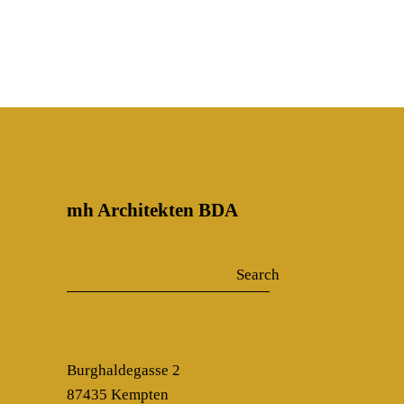
mh Architekten BDA
Search
Search
Burghaldegasse 2
87435 Kempten