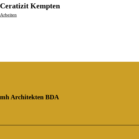
Ceratizit Kempten
Arbeiten
mh Architekten BDA
Search